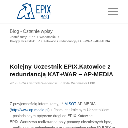
Blog - Ostatnie wpisy
Jesteś tutaj:
EPIX
/
Wiadomości
/
Kolejny Uczestnik EPIX.Katowice z redundancją KAT+WAR – AP-MEDIA...
Kolejny Uczestnik EPIX.Katowice z
redundancją KAT+WAR – AP-MEDIA
/
/
2017-05-24
w dziale
Wiadomości
dodał
Webmaster EPIX
Z przyjemnością informujemy, iż
MiŚOT
AP-MEDIA
(
http://www.ap-media.pl
) z Jasła jest kolejnym Uczestnikiem:
– posiadającym optyczne drogi do EPIX.Katowice i
EPIX.Warszawa realizowane przy pomocy niezależnych łącz,
– realizującym redundancję z wykorzystaniem usług IP EPIX w