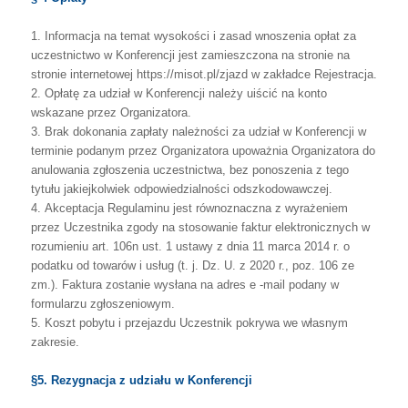
1.
Informacja
na
temat
wysokości
i
zasad
wnoszenia
opłat
za
uczestnictwo
w
Konferencji
jest
zamieszczona
na
stronie
na
stronie
internetowej
https://misot.pl/zjazd w zakładce Rejestracja.
2.
Opłatę za udział w Konferencji należy uiścić na konto
wskazane przez Organizatora.
3.
Brak
dokonania
zapłaty
należności
za
udział
w
Konferencji
w
terminie
podanym
przez
Organizatora
upoważnia
Organizatora
do
anulowania
zgłoszenia
uczestnictwa,
bez ponoszenia z tego
tytułu jakiejkolwiek odpowiedzialności odszkodowawczej.
4.
Akceptacja
Regulaminu
jest
równoznaczna
z
wyrażeniem
przez
Uczestnika
zgody
na
stosowanie
faktur
elektronicznych
w
rozumieniu
art.
106n
ust.
1
ustawy
z
dnia
11
marca
2014
r.
o
podatku
od
towarów
i
usług
(t.
j.
Dz.
U.
z
2020
r.,
poz.
106
ze
zm.).
Faktura zostanie wysłana
na adres e -mail podany w
formularzu zgłoszeniowym.
5.
Koszt pobytu i przejazdu Uczestnik pokrywa we własnym
zakresie.
§5. Rezygnacja z udziału w Konferencji