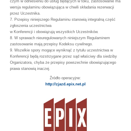
czym
w
odniesieniu
do
usług
będących
w
toku,
zastosowanie
ma
wersja
regulaminu obowiązująca w chwili składania rezerwacji
przez Uczestnika.
7.
Przepisy
niniejszego
Regulaminu
stanowią
integralną
część
zgłoszenia
uczestnictwa
w Konferencji i obowiązują wszystkich Uczestników.
8.
W
sprawach
nieuregulowanych
niniejszym
Regulaminem
zastosowanie
mają
przepisy Kodeksu cywilnego.
9.
Wszelkie
spory
mogące
wyniknąć
z
tytułu
uczestnictwa
w
Konferencji
będą
rozstrzygane
przez
sąd
właściwy
dla
siedziby
Organizatora,
chyba
że
przepisy
powszechnie obowiązującego
prawa stanowią inaczej.
Źródło operacyjne:
http://zjazd.epix.net.pl