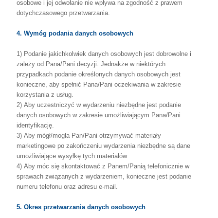
osobowe
i
jej
odwołanie
nie
wpływa
na
zgodność z prawem
dotychczasowego przetwarzania.
4. Wymóg podania danych osobowych
1)
Podanie
jakichkolwiek
danych
osobowych
jest
dobrowolne
i
zależy
od
Pana/Pani
decyzji.
Jednakże
w
niektórych
przypadkach
podanie
określonych
danych
osobowych
jest
konieczne,
aby
spełnić
Pana/Pani
oczekiwania
w
zakresie
korzystania z usług.
2)
Aby
uczestniczyć
w
wydarzeniu
niezbędne
jest
podanie
danych
osobowych
w
zakresie umożliwiającym Pana/Pani
identyfikację.
3)
Aby
mógł/mogła
Pan/Pani
otrzymywać
materiały
marketingowe
po
zakończeniu
wydarzenia niezbędne są dane
umożliwiające wysyłkę tych materiałów
4)
Aby
móc
się
skontaktować
z
Panem/Panią
telefonicznie
w
sprawach
związanych
z
wydarzeniem, konieczne jest podanie
numeru telefonu oraz adresu e-mail.
5. Okres przetwarzania danych osobowych