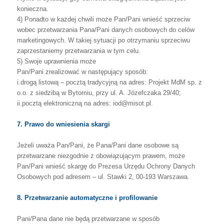
konieczna.
4)
Ponadto
w
każdej
chwili
może
Pan/Pani
wnieść
sprzeciw
wobec
przetwarzania
Pana/Pani
danych
osobowych
do
celów
marketingowych.
W
takiej
sytuacji
po
otrzymaniu sprzeciwu
zaprzestaniemy przetwarzania w tym celu.
5)
Swoje uprawnienia może
Pan/Pani zrealizować
w następujący sposób:
i.drogą
listową
–
pocztą
tradycyjną
na
adres:
Projekt
MdM
sp.
z
o.o.
z
siedzibą
w
Bytomiu,
przy ul. A. Józefczaka 29/40;
ii.pocztą elektroniczną na adres: iod@misot.pl.
7. Prawo do wniesienia skargi
Jeżeli
uważa
Pan/Pani,
że
Pana/Pani
dane
osobowe
są
przetwarzane
niezgodnie
z
obowiązującym
prawem,
może
Pan/Pani
wnieść
skargę
do
Prezesa
Urzędu
Ochrony
Danych
Osobowych pod adresem – ul. Stawki 2, 00-193 Warszawa.
8. Przetwarzanie automatyczne i profilowanie
Pani/Pana
dane
nie
będą
przetwarzane
w
sposób