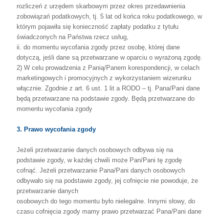
rozliczeń
z
urzędem
skarbowym
przez
okres
przedawnienia
zobowiązań
podatkowych,
tj.
5
lat
od
końca
roku
podatkowego,
w
którym
pojawiła
się
konieczność
zapłaty
podatku
z
tytułu
świadczonych na Państwa rzecz usług,
ii.
do
momentu
wycofania
zgody
przez
osobę,
której
dane
dotyczą,
jeśli
dane
są
przetwarzane w oparciu o wyrażoną zgodę.
2)
W
celu
prowadzenia
z
Panią/Panem
korespondencji,
w
celach
marketingowych
i
promocyjnych
z
wykorzystaniem
wizerunku
włącznie.
Zgodnie
z
art.
6
ust.
1
lit
a
RODO
–
tj.
Pana/Pani
dane
będą
przetwarzane
na
podstawie
zgody.
Będą
przetwarzane do
momentu wycofania zgody
3. Prawo wycofania zgody
Jeżeli
przetwarzanie
danych
osobowych
odbywa
się
na
podstawie
zgody,
w
każdej
chwili
może
Pan/Pani
tę
zgodę
cofnąć.
Jeżeli
przetwarzanie
Pana/Pani
danych
osobowych
odbywało
się
na
podstawie
zgody,
jej
cofnięcie
nie
powoduje,
że
przetwarzanie
danych
osobowych
do
tego
momentu
było
nielegalne.
Innymi
słowy,
do
czasu
cofnięcia
zgody
mamy
prawo
przetwarzać
Pana/Pani
dane