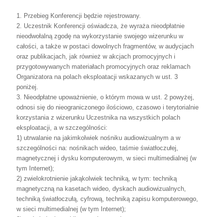
1.
Przebieg Konferencji będzie rejestrowany.
2.
Uczestnik
Konferencji
oświadcza,
że
wyraża
nieodpłatnie
nieodwołalną
zgodę
na
wykorzystanie
swojego
wizerunku
w
całości,
a
także
w
postaci
dowolnych
fragmentów,
w
audycjach
oraz
publikacjach,
jak
również
w
akcjach
promocyjnych
i
przygotowywanych
materiałach
promocyjnych
oraz
reklamach
Organizatora
na
polach eksploatacji wskazanych w ust. 3
poniżej.
3.
Nieodpłatne
upoważnienie,
o
którym
mowa
w
ust.
2
powyżej,
odnosi
się
do
nieograniczonego
ilościowo,
czasowo
i
terytorialnie
korzystania
z
wizerunku
Uczestnika na wszystkich polach
eksploatacji, a w szczególności:
1)
utrwalanie
na
jakimkolwiek
nośniku
audiowizualnym
a
w
szczególności
na:
nośnikach
wideo,
taśmie
światłoczułej,
magnetycznej
i
dysku
komputerowym,
w
sieci multimedialnej (w
tym Internet);
2)
zwielokrotnienie
jakąkolwiek
techniką,
w
tym:
techniką
magnetyczną
na
kasetach
wideo,
dyskach
audiowizualnych,
techniką
światłoczułą,
cyfrową,
techniką zapisu komputerowego,
w sieci multimedialnej (w tym Internet);