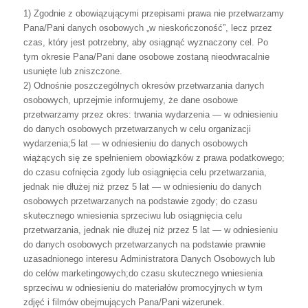
1)
Zgodnie
z
obowiązującymi
przepisami
prawa
nie
przetwarzamy
Pana/Pani
danych
osobowych
„w
nieskończoność”,
lecz
przez
czas,
który
jest
potrzebny,
aby
osiągnąć
wyznaczony
cel.
Po
tym
okresie
Pana/Pani
dane
osobowe
zostaną
nieodwracalnie
usunięte lub zniszczone.
2)
Odnośnie
poszczególnych
okresów
przetwarzania
danych
osobowych,
uprzejmie
informujemy,
że
dane
osobowe
przetwarzamy
przez
okres:
trwania
wydarzenia
—
w
odniesieniu
do
danych
osobowych
przetwarzanych
w
celu
organizacji
wydarzenia;5
lat
—
w
odniesieniu
do
danych
osobowych
wiążących
się
ze
spełnieniem
obowiązków
z
prawa
podatkowego;
do
czasu
cofnięcia
zgody
lub
osiągnięcia
celu
przetwarzania,
jednak
nie
dłużej
niż
przez
5
lat
—
w
odniesieniu
do
danych
osobowych
przetwarzanych
na
podstawie
zgody;
do
czasu
skutecznego
wniesienia
sprzeciwu
lub
osiągnięcia
celu
przetwarzania,
jednak
nie
dłużej
niż
przez
5
lat
—
w
odniesieniu
do
danych
osobowych
przetwarzanych
na
podstawie
prawnie
uzasadnionego
interesu
Administratora
Danych
Osobowych
lub
do
celów
marketingowych;do
czasu
skutecznego
wniesienia
sprzeciwu
w
odniesieniu
do
materiałów promocyjnych w tym
zdjęć i filmów obejmujących Pana/Pani wizerunek.