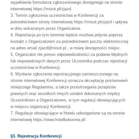
wypełnienie
formularza
zgłoszeniowego dostępnego na stronie
internetowej https://misot.pl/zjazd.
3.
Termin
zgłoszenia
uczestnictwa
w
Konferencji
za
pośrednictwem
strony
internetowej
https://misot.pl/zjazd i upływa
w dniu wskazanym przez Organizatora.
4.
Rejestracja
po
tym
terminie
będzie
możliwa
jedynie
poprzez
kontakt
z
Organizatorem
za
pośrednictwem
poczty
elektronicznej
na
adres
e
mail
zjazd@misot.pl , w miarę dostępności miejsc.
5.
Organizator
nie
ponosi
odpowiedzialności
za
podanie
błędnych
lub
nieprawdziwych
danych przez Uczestnika podczas rejestracji
uczestnictwa w Konferencji.
6.
Wysłanie
zgłoszenia
rejestracyjnego
zamieszczonego
na
stronie
internetowej
Konferencji
oznacza
akceptację
postanowień
niniejszego
Regulaminu,
a
także
przestrzegania
przepisów
prawnych
oraz
wszelkich
innych
ustaleń
dokonanych
między
Uczestnikiem
a
Organizatorem,
w
tym
regulacji
obowiązujących
w
miejscu
organizacji Konferencji.
7.
Regulacje
obowiązujące
w
Hotelu
udostępnione
są
na
stronie
internetowej
https://www.hotelbukovina.pl/.
§3. Rejestracja Konferencji