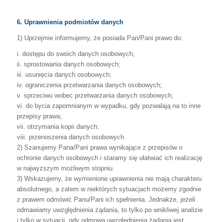
6. Uprawnienia podmiotów danych
1)
Uprzejmie informujemy, że posiada Pan/Pani
prawo do:
i.
dostępu do swoich danych
osobowych;
ii.
sprostowania danych osobowych;
iii.
usunięcia danych osobowych;
iv.
ograniczenia przetwarzania
danych osobowych;
v.
sprzeciwu wobec przetwarzania
danych osobowych;
vi.
do
bycia
zapomnianym
w
wypadku,
gdy
pozwalają
na
to
inne
przepisy
prawa;
vii.
otrzymania kopii danych;
viii.
przenoszenia danych osobowych.
2)
Szanujemy
Pana/Pani
prawa
wynikające
z
przepisów
o
ochronie
danych
osobowych
i
staramy
się
ułatwiać
ich
realizację
w
najwyższym
możliwym
stopniu.
3)
Wskazujemy,
że
wymienione
uprawnienia
nie
mają
charakteru
absolutnego,
a
zatem
w
niektórych
sytuacjach
możemy
zgodnie
z
prawem
odmówić
Panu/Pani
ich
spełnienia.
Jednakże,
jeżeli
odmawiamy
uwzględnienia
żądania,
to
tylko
po
wnikliwej
analizie
i
tylko
w
sytuacji,
gdy
odmowa
uwzględnienia
żądania
jest