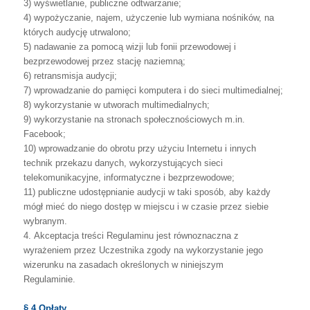
3)
wyświetlanie, publiczne odtwarzanie;
4)
wypożyczanie,
najem,
użyczenie
lub
wymiana
nośników,
na
których
audycję
utrwalono;
5)
nadawanie
za
pomocą
wizji
lub
fonii
przewodowej
i
bezprzewodowej
przez
stację naziemną;
6)
retransmisja audycji;
7)
wprowadzanie do pamięci komputera i do sieci multimedialnej;
8)
wykorzystanie w utworach multimedialnych;
9)
wykorzystanie na stronach społecznościowych m.in.
Facebook;
10)
wprowadzanie
do
obrotu
przy
użyciu
Internetu
i
innych
technik
przekazu
danych,
wykorzystujących sieci
telekomunikacyjne, informatyczne i bezprzewodowe;
11)
publiczne
udostępnianie
audycji
w
taki
sposób,
aby
każdy
mógł
mieć
do
niego
dostęp w miejscu i w czasie przez siebie
wybranym.
4.
Akceptacja
treści
Regulaminu
jest
równoznaczna
z
wyrażeniem
przez
Uczestnika
zgody
na
wykorzystanie
jego
wizerunku
na
zasadach
określonych
w
niniejszym
Regulaminie.
§ 4 Opłaty