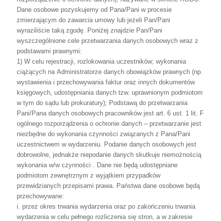
Dane
osobowe
pozyskujemy
od
Pana/Pani
w
procesie
zmierzającym
do
zawarcia
umowy
lub
jeżeli
Pan/Pani
wyraziliście
taką
zgodę.
Poniżej
znajdzie
Pan/Pani
wyszczególnione cele przetwarzania danych osobowych wraz z
podstawami prawnymi:
1)
W
celu
rejestracji,
rozlokowania
uczestników;
wykonania
ciążących
na
Administratorze
danych
obowiązków
prawnych
(np.
wystawienia
i
przechowywania
faktur
oraz
innych
dokumentów
księgowych,
udostępniania
danych
tzw.
uprawnionym
podmiotom
w
tym
do
sądu
lub
prokuratury);
Podstawą
do
przetwarzania
Pani/Pana
danych
osobowych
pracowników
jest
art.
6
ust.
1
lit.
F
ogólnego
rozporządzenia
o
ochronie
danych
–
przetwarzanie
jest
niezbędne
do
wykonania
czynności
związanych
z
Pana/Pani
uczestnictwem
w
wydarzeniu.
Podanie
danych
osobowych
jest
dobrowolne,
jednakże
niepodanie
danych
skutkuje
niemożnością
wykonania
w/w
czynności
.
Dane
nie
będą
udostępniane
podmiotom
zewnętrznym
z
wyjątkiem
przypadków
przewidzianych
przepisami prawa. Państwa dane osobowe będą
przechowywane:
i.
przez
okres
trwania
wydarzenia
oraz
po
zakończeniu
trwania
wydarzenia
w
celu
pełnego
rozliczenia
się
stron,
a
w
zakresie