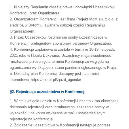
1.
Niniejszy
Regulamin
określa
prawa
i
obowiązki
Uczestników
Konferencji
oraz
Organizatora.
2.
Organizatorem
Konferencji
jest
firma
Projekt
MdM
sp.
z
o.o.
z
siedzibą
w
Bytomiu,
zwana w dalszej części Regulaminu
Organizatorem.
3.
Przez
Uczestników
rozumie
się
osoby
uczestniczące
w
Konferencji,
prelegentów,
sponsorów, partnerów Organizatora.
4.
Konferencja
zaplanowana
została
w
terminie
18-19
listopada
2021
roku
w
Hotelu
Bukowina.
Uczestnicy
mają
świadomość
możliwości
przesunięcia
terminu
Konferencji
ze
względu
na
ograniczenia
wynikające
z
stanu
pandemii
ogłoszonego
w
Kraju.
5.
Dokładny
plan
Konferencji
dostępny
jest
na
stronie
internetowej
https://misot.pl/zjazd_agenda/.
§2. Rejestracja uczestnictwa w Konferencji
1.
W
celu
wzięcia
udziału
w
Konferencji
Uczestnik
ma
obowiązek
dokonania
rejestracji
oraz
terminowego
uiszczenia
opłaty
w
wysokości
i
na
konto
wskazane
w
mailu
potwierdzającym
rejestrację na konferencję.
2.
Zgłoszenie
uczestnictwa
w
Konferencji
następuje
poprzez