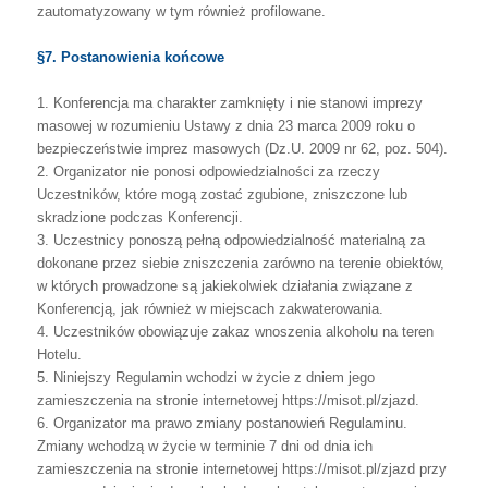
zautomatyzowany
w
tym
również
profilowane.
§7. Postanowienia końcowe
1.
Konferencja
ma
charakter
zamknięty
i
nie
stanowi
imprezy
masowej
w
rozumieniu
Ustawy
z
dnia
23
marca
2009
roku
o
bezpieczeństwie
imprez
masowych
(Dz.U.
2009 nr 62, poz. 504).
2.
Organizator
nie
ponosi
odpowiedzialności
za
rzeczy
Uczestników,
które
mogą
zostać
zgubione, zniszczone lub
skradzione podczas Konferencji.
3.
Uczestnicy
ponoszą
pełną
odpowiedzialność
materialną
za
dokonane
przez
siebie
zniszczenia
zarówno
na
terenie
obiektów,
w
których
prowadzone
są
jakiekolwiek
działania związane z
Konferencją, jak również w miejscach zakwaterowania.
4.
Uczestników obowiązuje zakaz wnoszenia alkoholu na teren
Hotelu.
5.
Niniejszy
Regulamin
wchodzi
w
życie
z
dniem
jego
zamieszczenia
na
stronie
internetowej https://misot.pl/zjazd.
6.
Organizator
ma
prawo
zmiany
postanowień
Regulaminu.
Zmiany
wchodzą
w
życie
w
terminie
7
dni
od
dnia
ich
zamieszczenia
na
stronie
internetowej
https://misot.pl/zjazd
przy