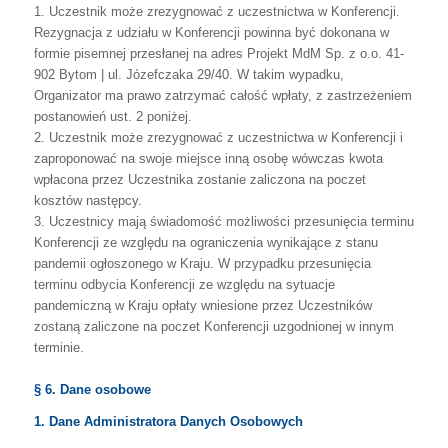
1.
Uczestnik
może
zrezygnować
z
uczestnictwa
w
Konferencji.
Rezygnacja
z
udziału
w
Konferencji
powinna
być
dokonana
w
formie
pisemnej
przesłanej
na
adres
Projekt
MdM
Sp.
z
o.o.
41-
902
Bytom
|
ul.
Józefczaka
29/40.
W
takim
wypadku,
Organizator
ma prawo zatrzymać całość wpłaty, z zastrzeżeniem
postanowień ust. 2 poniżej.
2.
Uczestnik
może
zrezygnować
z
uczestnictwa
w
Konferencji
i
zaproponować
na
swoje
miejsce
inną
osobę
wówczas
kwota
wpłacona
przez
Uczestnika
zostanie
zaliczona na poczet
kosztów następcy.
3.
Uczestnicy
mają
świadomość
możliwości
przesunięcia
terminu
Konferencji
ze
względu
na
ograniczenia
wynikające
z
stanu
pandemii
ogłoszonego
w
Kraju.
W
przypadku
przesunięcia
terminu
odbycia
Konferencji
ze
względu
na
sytuacje
pandemiczną
w
Kraju
opłaty
wniesione
przez
Uczestników
zostaną
zaliczone
na
poczet Konferencji uzgodnionej w innym
terminie.
§ 6. Dane osobowe
1. Dane Administratora Danych Osobowych