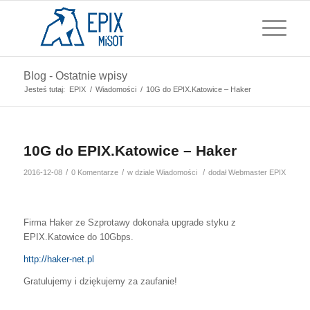
Blog - Ostatnie wpisy
Jesteś tutaj:
EPIX
/
Wiadomości
/
10G do EPIX.Katowice – Haker
10G do EPIX.Katowice – Haker
/
/
/
2016-12-08
0 Komentarze
w dziale
Wiadomości
dodał
Webmaster EPIX
Firma Haker ze Szprotawy dokonała upgrade styku z
EPIX.Katowice do 10Gbps.
http://haker-net.pl
Gratulujemy i dziękujemy za zaufanie!