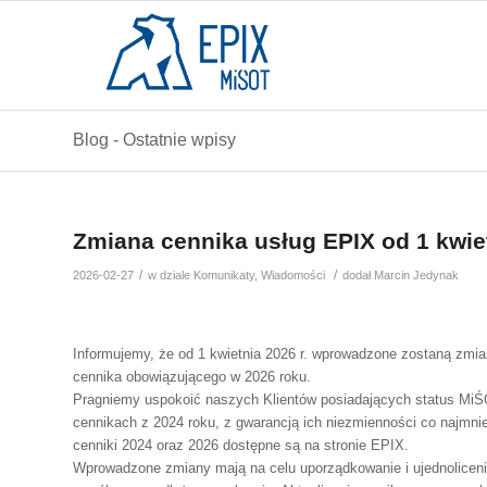
Blog - Ostatnie wpisy
Zmiana cennika usług EPIX od 1 kwiet
/
/
2026-02-27
w dziale
Komunikaty
,
Wiadomości
dodał
Marcin Jedynak
Informujemy, że od 1 kwietnia 2026 r. wprowadzone zostaną zm
cennika obowiązującego w 2026 roku.
Pragniemy uspokoić naszych Klientów posiadających status Mi
cennikach z 2024 roku, z gwarancją ich niezmienności co najmn
cenniki 2024 oraz 2026 dostępne są na stronie EPIX.
Wprowadzone zmiany mają na celu uporządkowanie i ujednoliceni