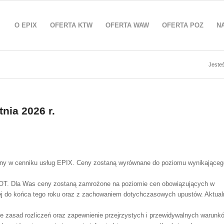
O EPIX
OFERTA KTW
OFERTA WAW
OFERTA POZ
N
Jesteś
nia 2026 r.
iany w cenniku usług EPIX. Ceny zostaną wyrównane do poziomu wynikająceg
ŚOT. Dla Was ceny zostaną zamrożone na poziomie cen obowiązujących w
iej do końca tego roku oraz z zachowaniem dotychczasowych upustów. Aktual
e zasad rozliczeń oraz zapewnienie przejrzystych i przewidywalnych warunk