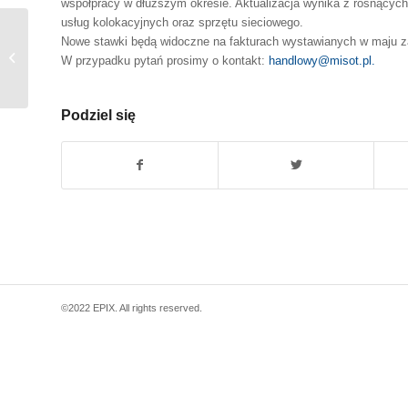
współpracy w dłuższym okresie. Aktualizacja wynika z rosnących 
usług kolokacyjnych oraz sprzętu sieciowego.
Nowe stawki będą widoczne na fakturach wystawianych w maju za
Awaria Routera OpenPeering Poznań
W przypadku pytań prosimy o kontakt:
handlowy@misot.pl.
RS2
Podziel się
©2022 EPIX. All rights reserved.