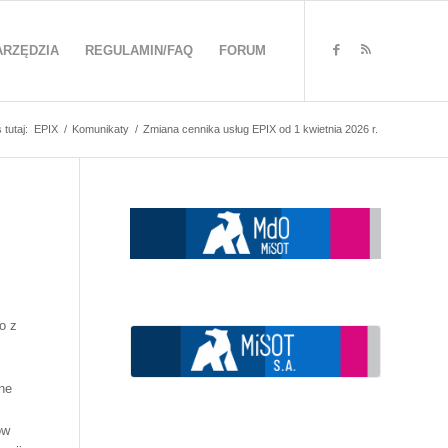
ARZĘDZIA
REGULAMIN/FAQ
FORUM
 tutaj:
EPIX
/
Komunikaty
/
Zmiana cennika usług EPIX od 1 kwietnia 2026 r.
o z
ne
ów