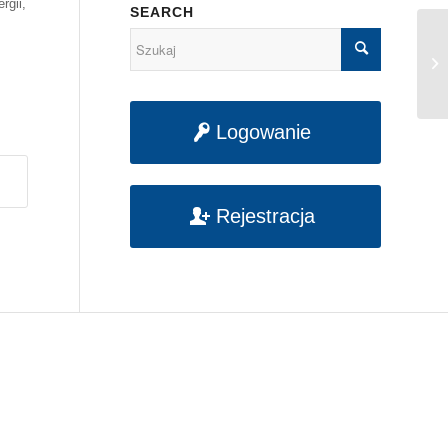
rgii,
SEARCH
Po
20
Logowanie
Rejestracja