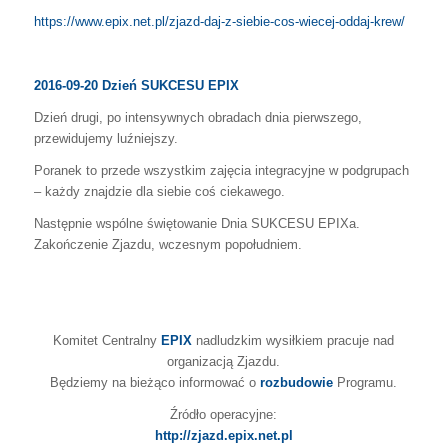
https://www.epix.net.pl/zjazd-daj-z-siebie-cos-wiecej-oddaj-krew/
2016-09-20
Dzień SUKCESU EPIX
Dzień drugi, po intensywnych obradach dnia pierwszego,
przewidujemy luźniejszy.
Poranek to przede wszystkim zajęcia integracyjne w podgrupach
– każdy znajdzie dla siebie coś ciekawego.
Następnie wspólne świętowanie Dnia SUKCESU EPIXa.
Zakończenie Zjazdu, wczesnym popołudniem.
Komitet Centralny
EPIX
nadludzkim wysiłkiem pracuje nad
organizacją Zjazdu.
Będziemy na bieżąco informować o
rozbudowie
Programu.
Źródło operacyjne:
http://zjazd.epix.net.pl