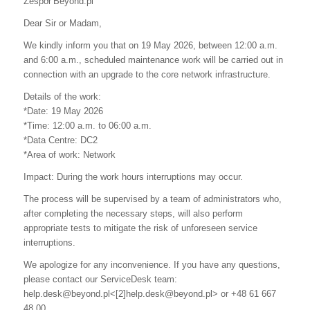
Zespół Beyond.pl
Dear Sir or Madam,
We kindly inform you that on 19 May 2026, between 12:00 a.m.
and 6:00 a.m., scheduled maintenance work will be carried out in
connection with an upgrade to the core network infrastructure.
Details of the work:
*Date: 19 May 2026
*Time: 12:00 a.m. to 06:00 a.m.
*Data Centre: DC2
*Area of work: Network
Impact: During the work hours interruptions may occur.
The process will be supervised by a team of administrators who,
after completing the necessary steps, will also perform
appropriate tests to mitigate the risk of unforeseen service
interruptions.
We apologize for any inconvenience. If you have any questions,
please contact our ServiceDesk team:
help.desk@beyond.pl<[2]help.desk@beyond.pl> or +48 61 667
48 00.