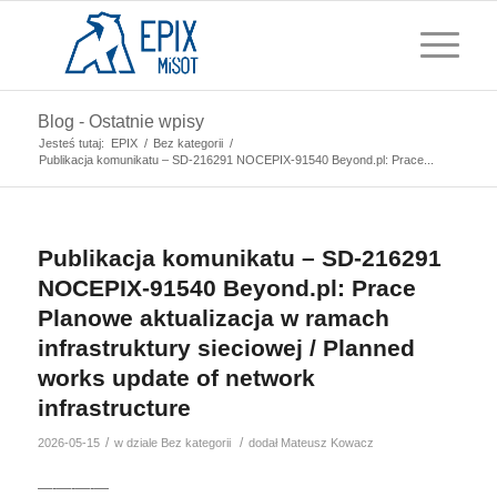
Blog - Ostatnie wpisy
Jesteś tutaj:
EPIX
/
Bez kategorii
/
Publikacja komunikatu – SD-216291 NOCEPIX-91540 Beyond.pl: Prace...
Publikacja komunikatu – SD-216291
NOCEPIX-91540 Beyond.pl: Prace
Planowe aktualizacja w ramach
infrastruktury sieciowej / Planned
works update of network
infrastructure
/
/
2026-05-15
w dziale
Bez kategorii
dodał
Mateusz Kowacz
—-—-—-—