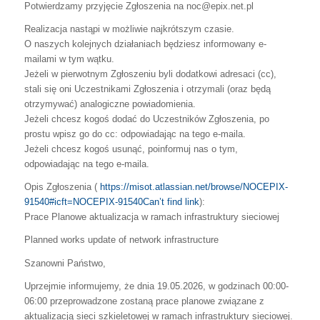
Potwierdzamy przyjęcie Zgłoszenia na noc@epix.net.pl
Realizacja nastąpi w możliwie najkrótszym czasie.
O naszych kolejnych działaniach będziesz informowany e-
mailami w tym wątku.
Jeżeli w pierwotnym Zgłoszeniu byli dodatkowi adresaci (cc),
stali się oni Uczestnikami Zgłoszenia i otrzymali (oraz będą
otrzymywać) analogiczne powiadomienia.
Jeżeli chcesz kogoś dodać do Uczestników Zgłoszenia, po
prostu wpisz go do cc: odpowiadając na tego e-maila.
Jeżeli chcesz kogoś usunąć, poinformuj nas o tym,
odpowiadając na tego e-maila.
Opis Zgłoszenia (
https://misot.atlassian.net/browse/NOCEPIX-
91540#icft=NOCEPIX-91540
Can’t find link
):
Prace Planowe aktualizacja w ramach infrastruktury sieciowej
Planned works update of network infrastructure
Szanowni Państwo,
Uprzejmie informujemy, że dnia 19.05.2026, w godzinach 00:00-
06:00 przeprowadzone zostaną prace planowe związane z
aktualizacją sieci szkieletowej w ramach infrastruktury sieciowej.