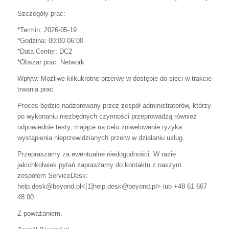
Szczegóły prac:
*Termin: 2026-05-19
*Godzina: 00:00-06:00
*Data Center: DC2
*Obszar prac: Network
Wpływ: Możliwe kilkukrotne przerwy w dostępie do sieci w trakcie
trwania prac.
Proces będzie nadzorowany przez zespół administratorów, którzy
po wykonaniu niezbędnych czynności przeprowadzą również
odpowiednie testy, mające na celu zniwelowanie ryzyka
wystąpienia nieprzewidzianych przerw w działaniu usług.
Przepraszamy za ewentualne niedogodności. W razie
jakichkolwiek pytań zapraszamy do kontaktu z naszym
zespołem ServiceDesk:
help.desk@beyond.pl<[1]help.desk@beyond.pl> lub +48 61 667
48 00.
Z poważaniem,