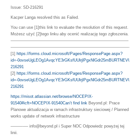
Issue: SD-216291
Kacper Langa resolved this as Failed.
You can use [1]this link to evaluate the resolution of this request.
Możesz użyć [2]tego linku aby ocenić realizację tego zgłoszenia.
—————————————————————————————
—————————————————————————————-
[1]
https://forms.cloud.microsoft/Pages/ResponsePage.aspx?
id=-0ovseUgLEOg1AvqcYE3rGKsfUUlrjlPgxNlGdr25mBURTNEVUM5V
216291
[2]
https://forms.cloud.microsoft/Pages/ResponsePage.aspx?
id=-0ovseUgLEOg1AvqcYE3rGKsfUUlrjlPgxNlGdr25mBURTNEVUM5V
216291
https://misot.atlassian.net/browse/NOCEPIX-
91540#icft=NOCEPIX-91540
Can’t find link
Beyond.pl: Prace
Planowe aktualizacja w ramach infrastruktury sieciowej / Planned
works update of network infrastructure
———-— info@beyond.pl i Super NOC Odpowiedz powyżej tej
linii.