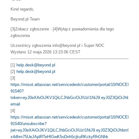
Kind regards,
Beyond.pl Team
[3]Zobacz zgłoszenie · [4]Wyłącz powiadomienia dla tego
zgłoszenia
Uczestnicy zgłoszenia info@beyond.pl i Super NOC
Wysłano 12 maja 2026 13:23:06 CEST
—————————————————————————————-
[1]
help.desk@beyond.pl
[2]
help.desk@beyond.pl
[3]
https://misot.atlassian.net/servicedesk/customer/portal/10/NOCEPIX-
91540?
token=eyJ0eXAiOiJKV1QiLCJhbGciOiJIUzI1NiJ9.eyJ0Z3QiOiJhb
email
[4]
https://misot.atlassian.net/servicedesk/customer/portal/10/NOCEPIX-
91540/unsubscribe?
jwt=eyJ0eXAiOiJKV1QiLCJhbGciOiJIUzI1NiJ9.eyJ0Z3QiOiJhbm
x4dhm75UeJAplRTeHIGwK5oDnh5cjkuRKckyRhGNhk