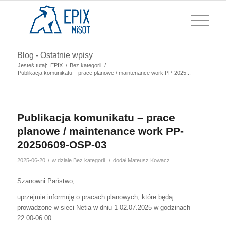
Blog - Ostatnie wpisy
Jesteś tutaj:
EPIX
/
Bez kategorii
/
Publikacja komunikatu – prace planowe / maintenance work PP-2025...
Publikacja komunikatu – prace
planowe / maintenance work PP-
20250609-OSP-03
/
/
2025-06-20
w dziale
Bez kategorii
dodał
Mateusz Kowacz
Szanowni Państwo,
uprzejmie informuję o pracach planowych, które będą
prowadzone w sieci Netia w dniu 1-02.07.2025 w godzinach
22:00-06:00.