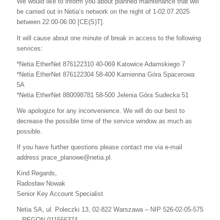
We would like to inform you about planned maintenance that will
be carried out in Netia’s network on the night of 1-02.07.2025
between 22:00-06:00 [CE(S)T].
It will cause about one minute of break in access to the following
services:
*Netia EtherNet 876122310 40-069 Katowice Adamskiego 7
*Netia EtherNet 876122304 58-400 Kamienna Góra Spacerowa
5A
*Netia EtherNet 880098781 58-500 Jelenia Góra Sudecka 51
We apologize for any inconvenience. We will do our best to
decrease the possible time of the service window as much as
possible.
If you have further questions please contact me via e-mail
address prace_planowe@netia.pl.
Kind Regards,
Radosław Nowak
Senior Key Account Specialist
Netia SA, ul. Poleczki 13, 02-822 Warszawa – NIP 526-02-05-575
– REGON 011566374