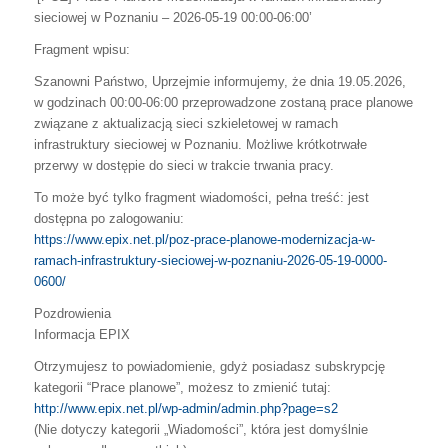
sieciowej w Poznaniu – 2026-05-19 00:00-06:00’
Fragment wpisu:
Szanowni Państwo, Uprzejmie informujemy, że dnia 19.05.2026,
w godzinach 00:00-06:00 przeprowadzone zostaną prace planowe
związane z aktualizacją sieci szkieletowej w ramach
infrastruktury sieciowej w Poznaniu. Możliwe krótkotrwałe
przerwy w dostępie do sieci w trakcie trwania pracy.
To może być tylko fragment wiadomości, pełna treść: jest
dostępna po zalogowaniu:
https://www.epix.net.pl/poz-prace-planowe-modernizacja-w-
ramach-infrastruktury-sieciowej-w-poznaniu-2026-05-19-0000-
0600/
Pozdrowienia
Informacja EPIX
Otrzymujesz to powiadomienie, gdyż posiadasz subskrypcję
kategorii “Prace planowe”, możesz to zmienić tutaj:
http://www.epix.net.pl/wp-admin/admin.php?page=s2
(Nie dotyczy kategorii „Wiadomości”, która jest domyślnie