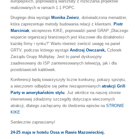
europejskich, poprowadzą warsztaty z rozliczania projektów
realizowanych w ramach 1.1 POPC.
Drugiego dnia wystąpi
Monika Zwierz
, doświadczona menadżer,
która zaprezentuje metody budowania relacji z klientami.
Piotr
Marciniak
, wiceprezes KIKE, poprowadzi panel GRAP „Dlaczego
wsparcie organizacji branżowych jest kluczowe dla działalności
każdej firmy i rynku?” Warto również zwrócić uwagę na panel
GRTV, podczas którego wystąpi
Andrzej Owczarek,
Członek
Zarządu Grupy Multiplay. Jest to panel dyskusyjny
zaadresowany do ISP zainteresowanych telewizją, jak i dla
przedstawicieli kablówek.
Konferencji będą towarzyszyły liczne konkursy, pokazy sprzętu,
a wieczorem odbędzie się pełne niezapomnianych
atrakcji Grill
Party w amerykańskim stylu
. Już wkrótce na naszej stronie
internetowej zdradzimy szczegóły dotyczące wieczornych
atrakcji, dlatego zachęcamy do śledzenia wpisów na
STRONIE
KIKE
Serdecznie zapraszamy!
24-25 maja w hotelu Ossa w Rawie Mazowieckiej.