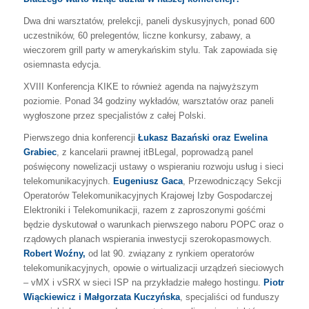
Dwa dni warsztatów, prelekcji, paneli dyskusyjnych, ponad 600
uczestników, 60 prelegentów, liczne konkursy, zabawy, a
wieczorem grill party w amerykańskim stylu. Tak zapowiada się
osiemnasta edycja.
XVIII Konferencja KIKE to również agenda na najwyższym
poziomie. Ponad 34 godziny wykładów, warsztatów oraz paneli
wygłoszone przez specjalistów z całej Polski.
Pierwszego dnia konferencji
Łukasz Bazański oraz Ewelina
Grabiec
, z kancelarii prawnej itBLegal, poprowadzą panel
poświęcony nowelizacji ustawy o wspieraniu rozwoju usług i sieci
telekomunikacyjnych.
Eugeniusz Gaca
, Przewodniczący Sekcji
Operatorów Telekomunikacyjnych Krajowej Izby Gospodarczej
Elektroniki i Telekomunikacji, razem z zaproszonymi gośćmi
będzie dyskutował o warunkach pierwszego naboru POPC oraz o
rządowych planach wspierania inwestycji szerokopasmowych.
Robert Woźny,
od lat 90. związany z rynkiem operatorów
telekomunikacyjnych, opowie o wirtualizacji urządzeń sieciowych
– vMX i vSRX w sieci ISP na przykładzie małego hostingu.
Piotr
Wiąckiewicz i Małgorzata Kuczyńska
, specjaliści od funduszy