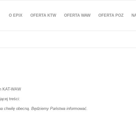
O EPIX
OFERTA KTW
OFERTA WAW
OFERTA POZ
N
man KAT-WAW
cej treści:
y na chwilę obecną. Będziemy Państwa informować.