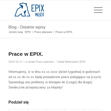
Blog - Ostatnie wpisy
Jesteś tutaj:
EPIX
/
Prace planowe
/
Prace w EPIX.
Prace w EPIX.
/
/
2014-10-17
w dziale
Prace planowe
dodał
Webmaster EPIX
Informujemy, iż w dniu xx.xx.xxxx (dzień tygodnia) w godzinach
od xx.xx do xx.xx będą prowadzone prace polegające na (czym).
Spowodują one problemy w dostępie do (czego) dla (kogo).
Serdecznie przepraszamy za kłopoty!
Podziel się