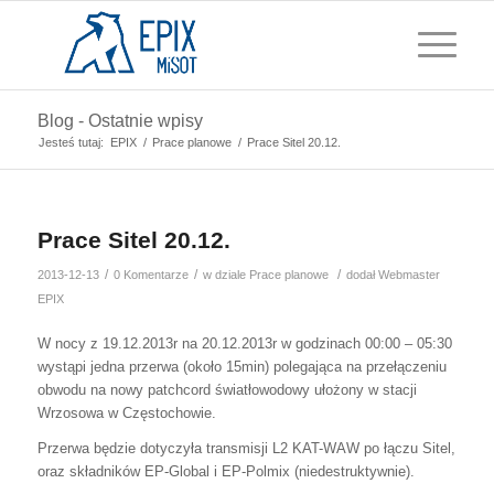
Blog - Ostatnie wpisy
Jesteś tutaj:
EPIX
/
Prace planowe
/
Prace Sitel 20.12.
Prace Sitel 20.12.
/
/
/
2013-12-13
0 Komentarze
w dziale
Prace planowe
dodał
Webmaster
EPIX
W nocy z 19.12.2013r na 20.12.2013r w godzinach 00:00 – 05:30
wystąpi jedna przerwa (około 15min) polegająca na przełączeniu
obwodu na nowy patchcord światłowodowy ułożony w stacji
Wrzosowa w Częstochowie.
Przerwa będzie dotyczyła transmisji L2 KAT-WAW po łączu Sitel,
oraz składników EP-Global i EP-Polmix (niedestruktywnie).