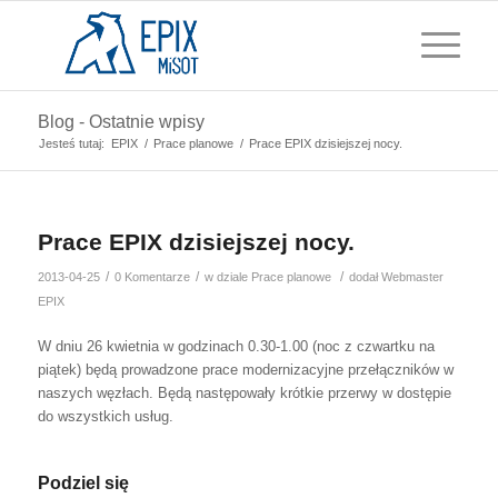
Blog - Ostatnie wpisy
Jesteś tutaj:
EPIX
/
Prace planowe
/
Prace EPIX dzisiejszej nocy.
Prace EPIX dzisiejszej nocy.
/
/
/
2013-04-25
0 Komentarze
w dziale
Prace planowe
dodał
Webmaster
EPIX
W dniu 26 kwietnia w godzinach 0.30-1.00 (noc z czwartku na
piątek) będą prowadzone prace modernizacyjne przełączników w
naszych węzłach. Będą następowały krótkie przerwy w dostępie
do wszystkich usług.
Podziel się