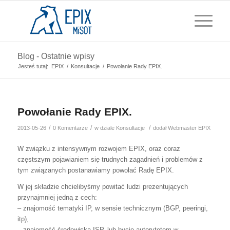
Blog - Ostatnie wpisy
Jesteś tutaj:
EPIX
/
Konsultacje
/
Powołanie Rady EPIX.
Powołanie Rady EPIX.
/
/
/
2013-05-26
0 Komentarze
w dziale
Konsultacje
dodał
Webmaster EPIX
W związku z intensywnym rozwojem EPIX, oraz coraz
częstszym pojawianiem się trudnych zagadnień i problemów z
tym związanych postanawiamy powołać Radę EPIX.
W jej składzie chcielibyśmy powitać ludzi prezentujących
przynajmniej jedną z cech:
– znajomość tematyki IP, w sensie technicznym (BGP, peeringi,
itp),
– znajomość środowiska ISP, lub bycie autorytetem w