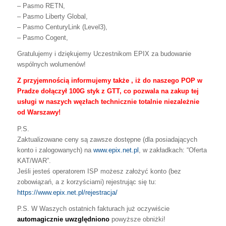
– Pasmo RETN,
– Pasmo Liberty Global,
– Pasmo CenturyLink (Level3),
– Pasmo Cogent,
Gratulujemy i dziękujemy Uczestnikom EPIX za budowanie
wspólnych wolumenów!
Z przyjemnością informujemy także , iż do naszego POP w
Pradze dołączył 100G styk z GTT, co pozwala na zakup tej
usługi w naszych węzłach technicznie totalnie niezależnie
od Warszawy!
P.S.
Zaktualizowane ceny są zawsze dostępne (dla posiadających
konto i zalogowanych) na
www.epix.net.pl
, w zakładkach: “Oferta
KAT/WAR”.
Jeśli jesteś operatorem ISP możesz założyć konto (bez
zobowiązań, a z korzyściami) rejestrując się tu:
https://www.epix.net.pl/rejestracja/
P.S.
W Waszych ostatnich fakturach już oczywiście
automagicznie uwzględniono
powyższe obniżki!