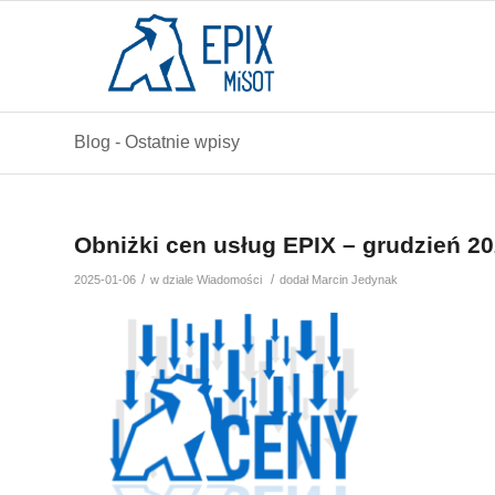
Blog - Ostatnie wpisy
Obniżki cen usług EPIX – grudzień 2
/
/
2025-01-06
w dziale
Wiadomości
dodał
Marcin Jedynak