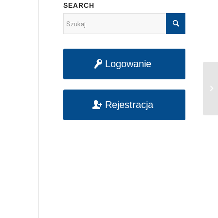
SEARCH
Logowanie
No
LO
Rejestracja