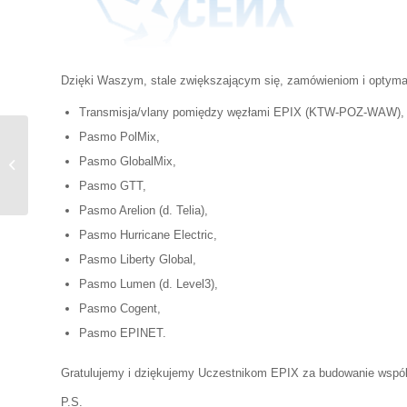
Dzięki Waszym, stale zwiększającym się, zamówieniom i optymal
Transmisja/vlany pomiędzy węzłami EPIX (KTW-POZ-WAW),
Pasmo PolMix,
Obniżki cen usług EPIX -grudzień
Pasmo GlobalMix,
2024
Pasmo GTT,
Pasmo Arelion (d. Telia),
Pasmo Hurricane Electric,
Pasmo Liberty Global,
Pasmo Lumen (d. Level3),
Pasmo Cogent,
Pasmo EPINET.
Gratulujemy i dziękujemy Uczestnikom EPIX za budowanie wsp
P.S.