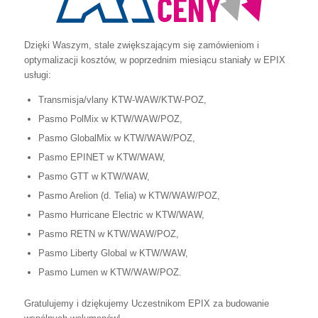
Dzięki Waszym, stale zwiększającym się zamówieniom i
optymalizacji kosztów, w poprzednim miesiącu staniały w EPIX
usługi:
Transmisja/vlany KTW-WAW/KTW-POZ,
Pasmo PolMix w KTW/WAW/POZ,
Pasmo GlobalMix w KTW/WAW/POZ,
Pasmo EPINET w KTW/WAW,
Pasmo GTT w KTW/WAW,
Pasmo Arelion (d. Telia) w KTW/WAW/POZ,
Pasmo Hurricane Electric w KTW/WAW,
Pasmo RETN w KTW/WAW/POZ,
Pasmo Liberty Global w KTW/WAW,
Pasmo Lumen w KTW/WAW/POZ.
Gratulujemy i dziękujemy Uczestnikom EPIX za budowanie