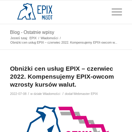
Blog - Ostatnie wpisy
Jesteś tutaj:
EPIX
/
Wiadomości
/
Obniżki cen usług EPIX – czerwiec 2022. Kompensujemy EPIX-owcom w...
Obniżki cen usług EPIX – czerwiec
2022. Kompensujemy EPIX-owcom
wzrosty kursów walut.
/
/
2022-07-08
w dziale
Wiadomości
dodał
Webmaster EPIX