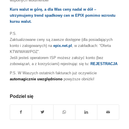
wspólnych wolumenów!
Kurs walut w górę, a dla Was ceny nadal w dół –
utrzymujemy trend spadkowy cen w EPIX pomimo wzrostu
kursu walut.
P.S.
Zaktualizowane ceny są zawsze dostępne (dla posiadających
konto i zalogowanych) na
epix.net.pl
, w zakładkach: “Oferta
KTW/WAW/POZ”.
Jeśli jesteś operatorem ISP możesz założyć konto (bez
zobowiązań, a z korzyściami) rejestrując się tu:
REJESTRACJA
P.S.
W Waszych ostatnich fakturach już oczywiście
automagicznie uwzględniono
powyższe obniżki!
Podziel się