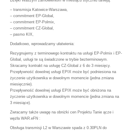
Dzięki Waszym zamówieniom w miesiącu styczniu tanieją:
– transmisja Katowice-Warszawa,
– commitment EP-Global,
– commitment EP-Polmix,
– commitment CZ-Global,
– pasmo KIX,
Dodatkowo, wprowadzamy ułatwienia:
Rezygnujemy z terminowego kontraktu na usługi EP-Polmix i EP-
Global, usługi te są świadczone w trybie bezterminowym.
Skracamy kontrakt na usługę CZ-Global z 6 do 3 miesięcy.
Przepływność dowolnej usługi EPIX może być podniesiona na
życzenie użytkownika w dowolnym momencie (jedna zmiana
miesięcznie).
Przepływność dowolnej usługi EPIX może być obniżona na
życzenie użytkownika w dowolnym momencie (jedna zmiana na
3 miesiące).
Zwracamy także uwagę na obniżki cen Projektu Tanie ącze i
węzła WAR.eFN :
Obsługa transmisji L2 w Warszawie spada z 0.30PLN do