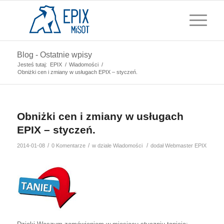
Blog - Ostatnie wpisy
Jesteś tutaj:
EPIX
/
Wiadomości
/
Obniżki cen i zmiany w usługach EPIX – styczeń.
Obniżki cen i zmiany w usługach
EPIX – styczeń.
/
/
/
2014-01-08
0 Komentarze
w dziale
Wiadomości
dodał
Webmaster EPIX