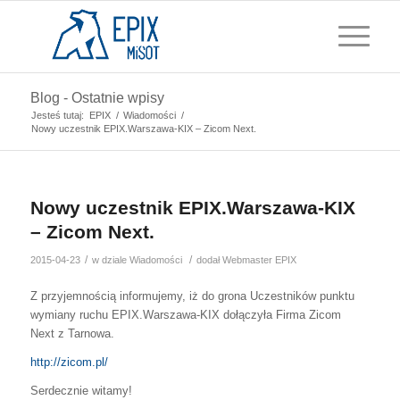
Blog - Ostatnie wpisy
Jesteś tutaj:
EPIX
/
Wiadomości
/
Nowy uczestnik EPIX.Warszawa-KIX – Zicom Next.
Nowy uczestnik EPIX.Warszawa-KIX
– Zicom Next.
/
/
2015-04-23
w dziale
Wiadomości
dodał
Webmaster EPIX
Z przyjemnością informujemy, iż do grona Uczestników punktu
wymiany ruchu EPIX.Warszawa-KIX dołączyła Firma Zicom
Next z Tarnowa.
http://zicom.pl/
Serdecznie witamy!