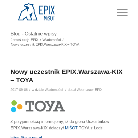
Blog - Ostatnie wpisy
Jesteś tutaj:
EPIX
/
Wiadomości
/
Nowy uczestnik EPIX.Warszawa-KIX – TOYA
Nowy uczestnik EPIX.Warszawa-KIX
– TOYA
/
/
2017-09-06
w dziale
Wiadomości
dodał
Webmaster EPIX
Z przyjemnością informujemy, iż do grona Uczestników
EPIX.Warszawa-KIX dołączył
MiŚOT
TOYA z Łodzi.
https://toya.net.pl