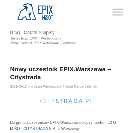
Blog - Ostatnie wpisy
Jesteś tutaj:
EPIX
/
Wiadomości
/
Nowy uczestnik EPIX.Warszawa – Citystrada
Nowy uczestnik EPIX.Warszawa –
Citystrada
/
/
2021-05-13
w dziale
Wiadomości
dodał
Marcin Jedynak
Do grona Uczestników EPIX.Warszawa dołączył portem 10 G
MiŚOT
CITYSTRADA S.A.
z Warszawy.