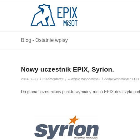
Blog - Ostatnie wpisy
Nowy uczestnik EPIX, Syrion.
/
/
/
2014-05-17
0 Komentarze
w dziale
Wiadomości
dodał
Webmaster EPIX
Do grona uczestników punktu wymiany ruchu EPIX dołączyła port