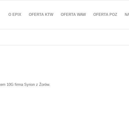
O EPIX
OFERTA KTW
OFERTA WAW
OFERTA POZ
N
em 10G firma Syrion z Żorów.