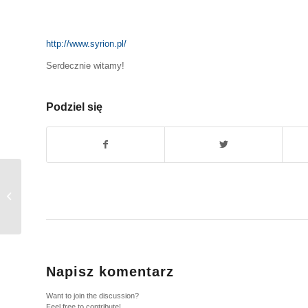
http://www.syrion.pl/
Serdecznie witamy!
Podziel się
Prace ATMAN 2014-05-17.
Napisz komentarz
Want to join the discussion?
Feel free to contribute!