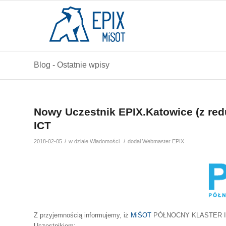
Blog - Ostatnie wpisy
Nowy Uczestnik EPIX.Katowice (z 
ICT
/
/
2018-02-05
w dziale
Wiadomości
dodał
Webmaster EPIX
Z przyjemnością informujemy, iż
MiŚOT
PÓŁNOCNY KLASTER I
Uczestnikiem: