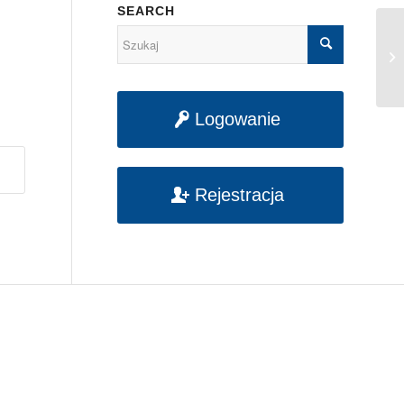
SEARCH
Po
w 
Logowanie
Rejestracja