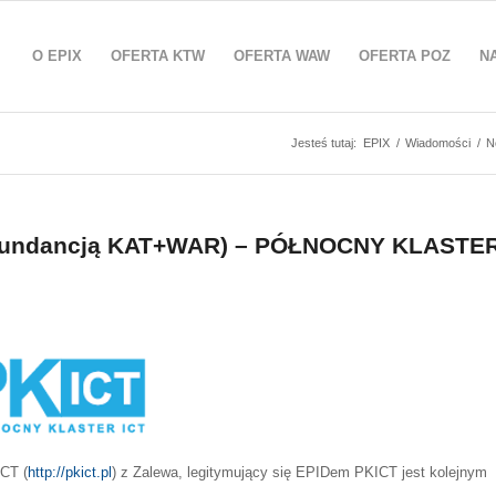
O EPIX
OFERTA KTW
OFERTA WAW
OFERTA POZ
N
Jesteś tutaj:
EPIX
/
Wiadomości
/
N
redundancją KAT+WAR) – PÓŁNOCNY KLASTE
CT (
http://pkict.pl
) z Zalewa, legitymujący się EPIDem PKICT jest kolejnym