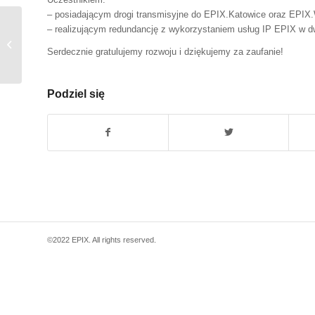
– posiadającym drogi transmisyjne do EPIX.Katowice oraz EPIX
– realizującym redundancję z wykorzystaniem usług IP EPIX w 
10G do EPIX.Katowice –
Tarnobrzeska Spółdzielnia
Serdecznie gratulujemy rozwoju i dziękujemy za zaufanie!
Mieszkaniowa
Podziel się
©2022 EPIX. All rights reserved.