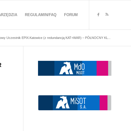
ARZĘDZIA
REGULAMIN/FAQ
FORUM
owy Uczestnik EPIX.Katowice (z redundancją KAT+WAR) – PÓŁNOCNY KL...
R