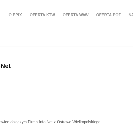
O EPIX
OFERTA KTW
OFERTA WAW
OFERTA POZ
N
-Net
wice dołączyła Firma Info-Net z Ostrowa Wielkopolskiego.