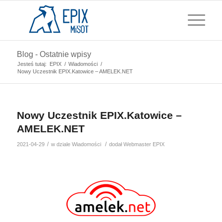
Blog - Ostatnie wpisy
Jesteś tutaj:
EPIX
/
Wiadomości
/
Nowy Uczestnik EPIX.Katowice – AMELEK.NET
Nowy Uczestnik EPIX.Katowice –
AMELEK.NET
/
/
2021-04-29
w dziale
Wiadomości
dodał
Webmaster EPIX