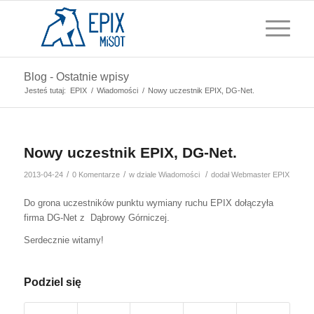
Blog - Ostatnie wpisy
Jesteś tutaj:
EPIX
/
Wiadomości
/
Nowy uczestnik EPIX, DG-Net.
Nowy uczestnik EPIX, DG-Net.
/
/
/
2013-04-24
0 Komentarze
w dziale
Wiadomości
dodał
Webmaster EPIX
Do grona uczestników punktu wymiany ruchu EPIX dołączyła
firma DG-Net z Dąbrowy Górniczej.
Serdecznie witamy!
Podziel się