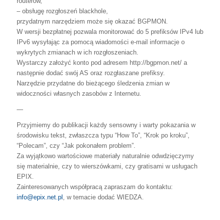
routerów,
– obsługę rozgłoszeń blackhole,
przydatnym narzędziem może się okazać BGPMON.
W wersji bezpłatnej pozwala monitorować do 5 prefiksów IPv4 lub
IPv6 wysyłając za pomocą wiadomości e-mail informacje o
wykrytych zmianach w ich rozgłoszeniach.
Wystarczy założyć konto pod adresem http://bgpmon.net/ a
następnie dodać swój AS oraz rozgłaszane prefiksy.
Narzędzie przydatne do bieżącego śledzenia zmian w
widoczności własnych zasobów z Internetu.
—
Przyjmiemy do publikacji każdy sensowny i warty pokazania w
środowisku tekst, zwłaszcza typu “How To”, “Krok po kroku”,
“Polecam”, czy “Jak pokonałem problem”.
Za wyjątkowo wartościowe materiały naturalnie odwdzięczymy
się materialnie, czy to wierszówkami, czy gratisami w usługach
EPIX.
Zainteresowanych współpracą zapraszam do kontaktu:
info@epix.net.pl
, w temacie dodać WIEDZA.