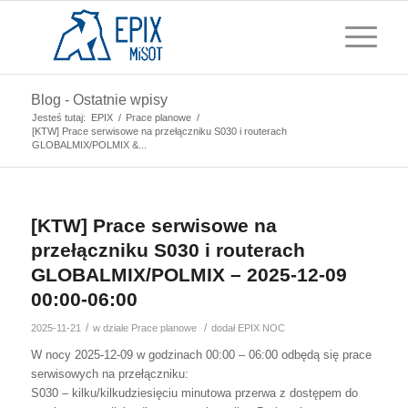
Blog - Ostatnie wpisy
Jesteś tutaj:
EPIX
/
Prace planowe
/
[KTW] Prace serwisowe na przełączniku S030 i routerach
GLOBALMIX/POLMIX &...
[KTW] Prace serwisowe na
przełączniku S030 i routerach
GLOBALMIX/POLMIX – 2025-12-09
00:00-06:00
/
/
2025-11-21
w dziale
Prace planowe
dodał
EPIX NOC
W nocy 2025-12-09 w godzinach 00:00 – 06:00 odbędą się prace
serwisowych na przełączniku:
S030 – kilku/kilkudziesięciu minutowa przerwa z dostępem do