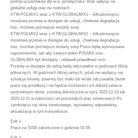
portów uczestników dla w.w. przełącznika. Brak wpływu na
globalne usługi.oraz na routerach:
KTW-POLMIX1 wraz z KTW-GLOBALMIX1 – kilkudziesięciu
minutowa przerwa w dostępie do usługi, chwilowa degradacja
tras, możliwe późniejsze restarty sesji.
KTW-POLMIX2 wraz z KTW-GLOBALMIX2 – kilkudziesięciu
minutowa przerwa w dostępie do usługi, chwilowa degradacja
tras, możliwe późniejsze restarty sesji.Prace będą wykonywane
naprzemiennie, tak aby zawsze jeden POLMIX oraz
GLOBALMIX był dostępny i oddawał prawidłowo ruch.
Przerwy w dostępie do usług będą odczuwalne w godzinach bliżej
północnych. W godzinach bliżej rannych, jeżeli nie wydarzy się
sytuacja losowa, powinny być mało lub wcale odczuwalne.Jeżeli
prace się przedłużą i nie będzie możliwości ich dokończenia w
wydzielonym oknie, zostaną dokończone w nocy 2025-12-10 lub
2025-12-11 w zależności od pozostałych prac serwisowych.Po
zamknięciu się okna serwisowego, wystawimy odpowiednią
aktualizację w tym komunikacie.
Edit 1:
Prace na S030 zakończone o godzinie 01:05.
Edit 2: