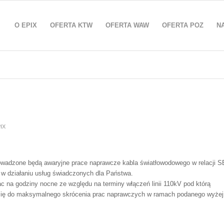
O EPIX
OFERTA KTW
OFERTA WAW
OFERTA POZ
N
IX
rowadzone będą awaryjne prace naprawcze kabla światłowodowego w relacji S
w działaniu usług świadczonych dla Państwa.
ac na godziny nocne ze względu na terminy włączeń linii 110kV pod którą
 się do maksymalnego skrócenia prac naprawczych w ramach podanego wyżej