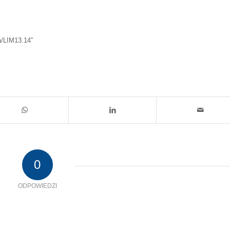
a/LIM13.14”
0
ODPOWIEDZI