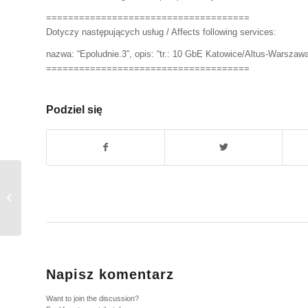
=====================================
Dotyczy następujących usług / Affects following services:
nazwa: “Epoludnie.3”, opis: “tr.: 10 GbE Katowice/Altus-Warszaw
=====================================
Podziel się
Urlop w EPIX.
Napisz komentarz
Want to join the discussion?