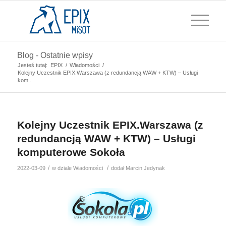
Blog - Ostatnie wpisy
Jesteś tutaj:
EPIX
/
Wiadomości
/
Kolejny Uczestnik EPIX.Warszawa (z redundancją WAW + KTW) – Usługi
kom...
Kolejny Uczestnik EPIX.Warszawa (z
redundancją WAW + KTW) – Usługi
komputerowe Sokoła
/
/
2022-03-09
w dziale
Wiadomości
dodał
Marcin Jedynak