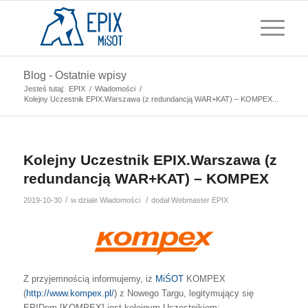
Blog - Ostatnie wpisy
Jesteś tutaj:
EPIX
/
Wiadomości
/
Kolejny Uczestnik EPIX.Warszawa (z redundancją WAR+KAT) – KOMPEX...
Kolejny Uczestnik EPIX.Warszawa (z
redundancją WAR+KAT) – KOMPEX
/
/
2019-10-30
w dziale
Wiadomości
dodał
Webmaster EPIX
Z przyjemnością informujemy, iż
MiŚOT
KOMPEX
(
http://www.kompex.pl/
) z Nowego Targu, legitymujący się
EPIDem [KOMPEX] jest kolejnym Uczestnikiem: