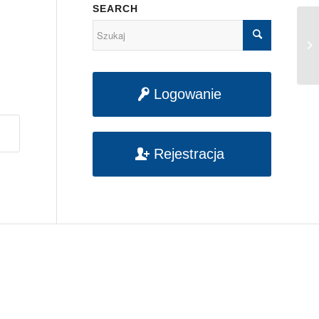
SEARCH
10
I
Logowanie
Rejestracja