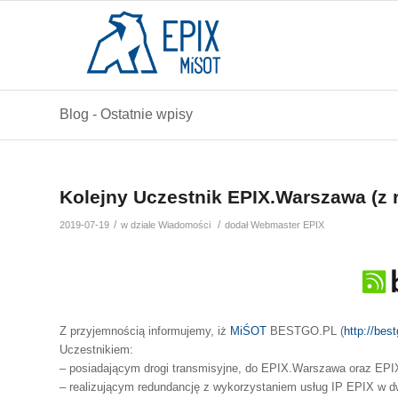
Blog - Ostatnie wpisy
Kolejny Uczestnik EPIX.Warszawa (
/
/
2019-07-19
w dziale
Wiadomości
dodał
Webmaster EPIX
Z przyjemnością informujemy, iż
MiŚOT
BESTGO.PL (
http://best
Uczestnikiem:
– posiadającym drogi transmisyjne, do EPIX.Warszawa oraz EPIX
– realizującym redundancję z wykorzystaniem usług IP EPIX w 