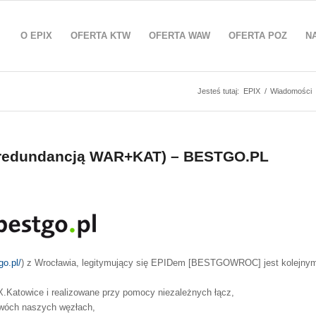
O EPIX
OFERTA KTW
OFERTA WAW
OFERTA POZ
N
Jesteś tutaj:
EPIX
/
Wiadomości
z redundancją WAR+KAT) – BESTGO.PL
go.pl/
) z Wrocławia, legitymujący się EPIDem [BESTGOWROC] jest kolejny
.Katowice i realizowane przy pomocy niezależnych łącz,
dwóch naszych węzłach,