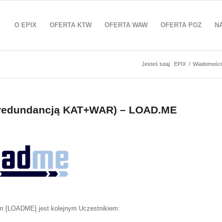
O EPIX
OFERTA KTW
OFERTA WAW
OFERTA POZ
N
Jesteś tutaj:
EPIX
/
Wiadomości
z redundancją KAT+WAR) – LOAD.ME
m [
LOADME
] jest kolejnym Uczestnikiem: