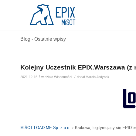
Blog - Ostatnie wpisy
Kolejny Uczestnik EPIX.Warszawa (
/
/
2021-12-15
w dziale
Wiadomości
dodał
Marcin Jedynak
MiŚOT
LOAD.ME Sp. z o.o.
z Krakowa, legitymujący się EPID’e