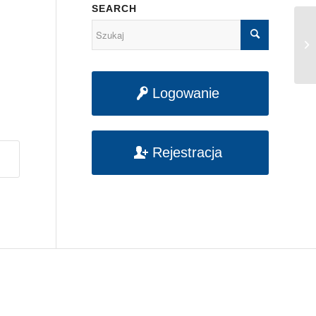
SEARCH
90
M
Logowanie
Rejestracja