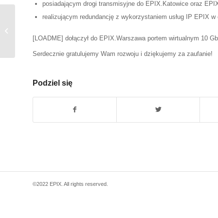
posiadającym drogi transmisyjne do EPIX.Katowice oraz EPI
realizującym redundancję z wykorzystaniem usług IP EPIX w
[KAT/WAR] Prace Orange – 2021-12-
19 – [ID: 2017108]
[
LOADME
] dołączył do EPIX.Warszawa portem wirtualnym 10 Gb
Serdecznie gratulujemy Wam rozwoju i dziękujemy za zaufanie!
Podziel się
©2022 EPIX. All rights reserved.