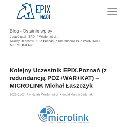
Blog - Ostatnie wpisy
Jesteś tutaj:
EPIX
/
Wiadomości
/
Kolejny Uczestnik EPIX.Poznań (z redundancją POZ+WAR+KAT) –
MICROLINK Mic...
Kolejny Uczestnik EPIX.Poznań (z
redundancją POZ+WAR+KAT) –
MICROLINK Michał Łaszczyk
/
/
2022-01-24
w dziale
Wiadomości
dodał
Marcin Jedynak