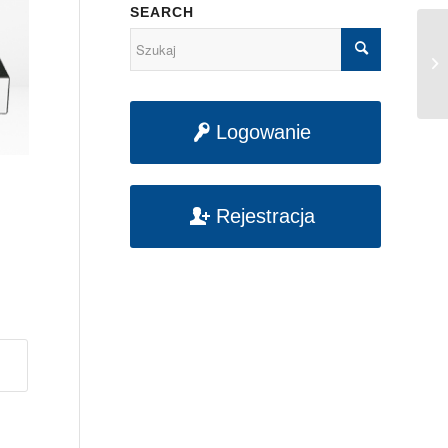
SEARCH
No
W
Logowanie
Rejestracja