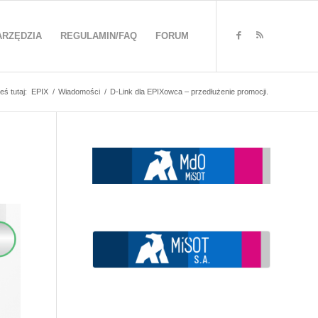
ARZĘDZIA
REGULAMIN/FAQ
FORUM
eś tutaj:
EPIX
/
Wiadomości
/
D-Link dla EPIXowca – przedłużenie promocji.