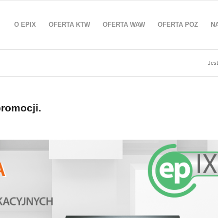
O EPIX
OFERTA KTW
OFERTA WAW
OFERTA POZ
N
Jest
promocji.