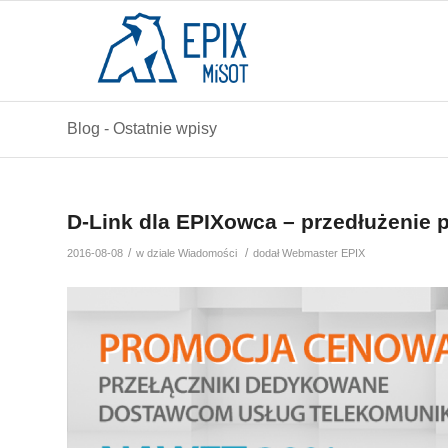
Blog - Ostatnie wpisy
D-Link dla EPIXowca – przedłużenie 
/
/
2016-08-08
w dziale
Wiadomości
dodał
Webmaster EPIX