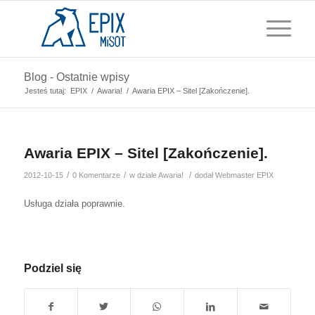
Blog - Ostatnie wpisy
Jesteś tutaj:
EPIX
/
Awaria!
/
Awaria EPIX – Sitel [Zakończenie].
Awaria EPIX – Sitel [Zakończenie].
/
/
/
2012-10-15
0 Komentarze
w dziale
Awaria!
dodał
Webmaster EPIX
Usługa działa poprawnie.
Podziel się