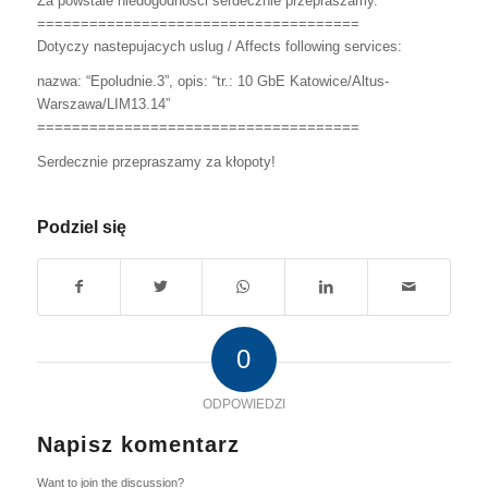
Za powstale niedogodnosci serdecznie przepraszamy.
=====================================
Dotyczy nastepujacych uslug / Affects following services:
nazwa: “Epoludnie.3”, opis: “tr.: 10 GbE Katowice/Altus-
Warszawa/LIM13.14”
=====================================
Serdecznie przepraszamy za kłopoty!
Podziel się
0
ODPOWIEDZI
Napisz komentarz
Want to join the discussion?