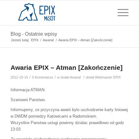
Blog - Ostatnie wpisy
Jesteś tutaj:
EPIX
/
Awaria!
/
Awaria EPIX – Atman [Zakończenie]
Awaria EPIX – Atman [Zakończenie]
/
/
/
2012-10-15
0 Komentarze
w dziale
Awaria!
dodał
Webmaster EPIX
Informacja ATMAN:
Szanowni Panstwo.
Informujemy, ze przyczyna awarii bylo uszkodzenie karty liniowej
w DWDM pomiedzy Katowicami a Radomskiem.
Wszystkie Panstwa uslugi powinny dzialac prawidlowo od godz
13:03