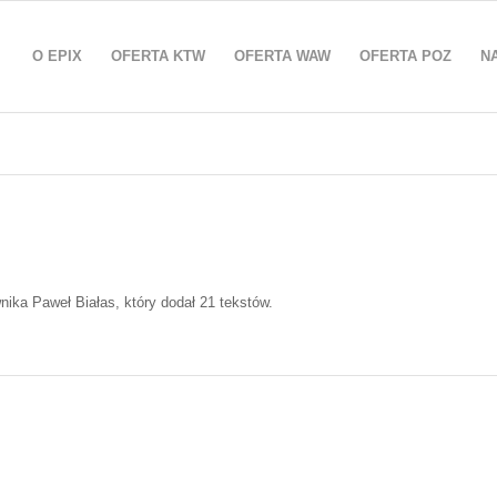
O EPIX
OFERTA KTW
OFERTA WAW
OFERTA POZ
N
wnika
Paweł Białas
, który dodał 21 tekstów.