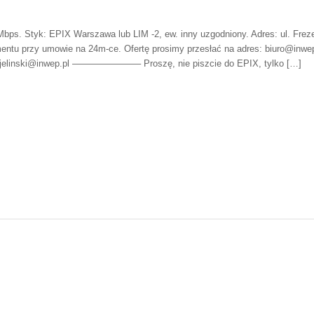
bps. Styk: EPIX Warszawa lub LIM -2, ew. inny uzgodniony. Adres: ul. Frez
mentu przy umowie na 24m-ce. Ofertę prosimy przesłać na adres: biuro@inwep
sz.jelinski@inwep.pl ———————– Proszę, nie piszcie do EPIX, tylko […]