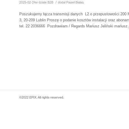
/
2025-02-24
w dziale
B2B
dodał
Paweł Białas
Poszukujemy łącza transmisji danych L2 o przepustowości 200 M
3, 20-209 Lublin Proszę o podanie kosztów instalacji oraz abona
tel. 22 2036666 Pozdrawiam / Regards Mariusz Jeliński mariu
©2022 EPIX. All rights reserved.