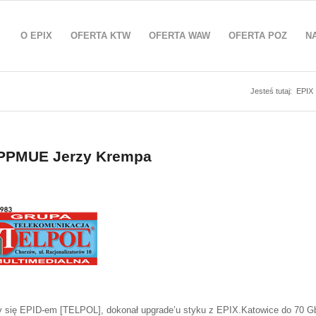
O EPIX
OFERTA KTW
OFERTA WAW
OFERTA POZ
N
Jesteś tutaj:
EPIX
 PPMUE Jerzy Krempa
y się EPID-em [TELPOL], dokonał upgrade’u styku z EPIX.Katowice do 70 G