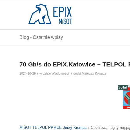
Blog - Ostatnie wpisy
70 Gb/s do EPIX.Katowice – TELPOL
/
/
2024-10-29
w dziale
Wiadomości
dodał
Mateusz Kowacz
MiŚOT
TELPOL PPMUE Jerzy Krempa
z Chorzowa, legitymując