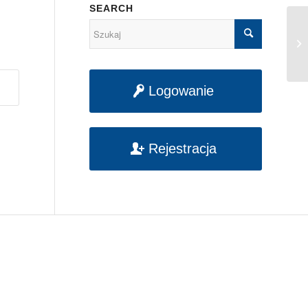
SEARCH
[K
– 
Logowanie
Rejestracja