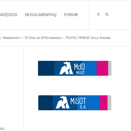
ARZĘDZIA
REGULAMIN/FAQ
FORUM
/
Wiadomości
/
70 Gb/s do EPIX.Katowice – TELPOL PPMUE Jerzy Krempa
b/s.