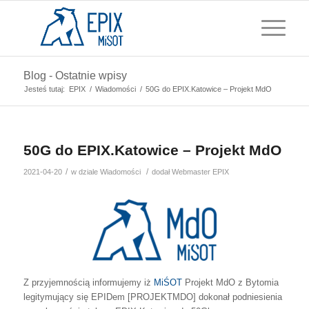
Blog - Ostatnie wpisy
Jesteś tutaj:
EPIX
/
Wiadomości
/
50G do EPIX.Katowice – Projekt MdO
50G do EPIX.Katowice – Projekt MdO
/
/
2021-04-20
w dziale
Wiadomości
dodał
Webmaster EPIX
Z przyjemnością informujemy iż
MiŚOT
Projekt MdO z Bytomia
legitymujący się EPIDem [PROJEKTMDO] dokonał podniesienia