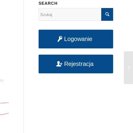
SEARCH
Logowanie
Rejestracja
No
N