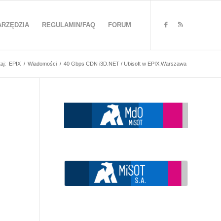
ARZĘDZIA
REGULAMIN/FAQ
FORUM
aj:
EPIX
/
Wiadomości
/
40 Gbps CDN i3D.NET / Ubisoft w EPIX.Warszawa