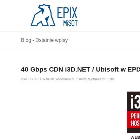
Blog - Ostatnie wpisy
40 Gbps CDN i3D.NET / Ubisoft w EP
/
/
2020-12-10
w dziale
Wiadomości
dodał
Webmaster EPIX