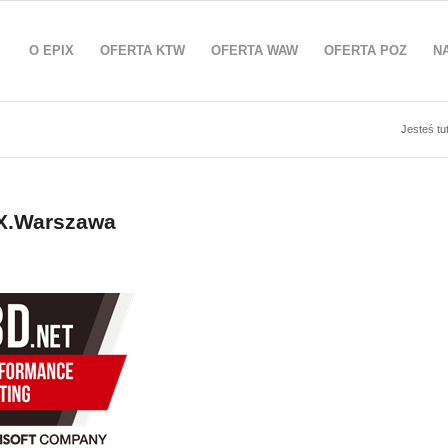
O EPIX
OFERTA KTW
OFERTA WAW
OFERTA POZ
N
Jesteś tut
IX.Warszawa