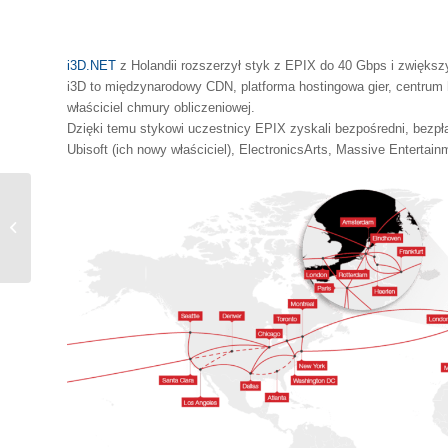
i3D.NET
z Holandii rozszerzył styk z EPIX do 40 Gbps i zwiększy
i3D to międzynarodowy CDN, platforma hostingowa gier, centrum h
właściciel chmury obliczeniowej.
Dzięki temu stykowi uczestnicy EPIX zyskali bezpośredni, bezpł
Ubisoft (ich nowy właściciel), ElectronicsArts, Massive Entertain
Poszukiwane łącza – Dąbrowa
Górnicza