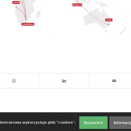
internetowa wykorzystuje pliki "cookies".
Rozumiem
Informacj