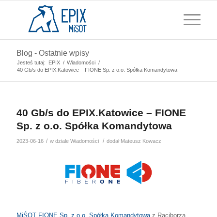
Blog - Ostatnie wpisy
Jesteś tutaj:
EPIX
/
Wiadomości
/
40 Gb/s do EPIX.Katowice – FIONE Sp. z o.o. Spółka Komandytowa
40 Gb/s do EPIX.Katowice – FIONE
Sp. z o.o. Spółka Komandytowa
/
/
2023-06-16
w dziale
Wiadomości
dodał
Mateusz Kowacz
MiŚOT
FIONE Sp. z o.o. Spółka Komandytowa
z Raciborza,