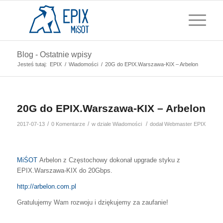
Blog - Ostatnie wpisy
Jesteś tutaj:
EPIX
/
Wiadomości
/
20G do EPIX.Warszawa-KIX – Arbelon
20G do EPIX.Warszawa-KIX – Arbelon
/
/
/
2017-07-13
0 Komentarze
w dziale
Wiadomości
dodał
Webmaster EPIX
MiŚOT
Arbelon z Częstochowy dokonał upgrade styku z
EPIX.Warszawa-KIX do 20Gbps.
http://arbelon.com.pl
Gratulujemy Wam rozwoju i dziękujemy za zaufanie!