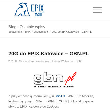
Blog - Ostatnie wpisy
Jesteś tutaj:
EPIX
/
Wiadomości
/
20G do EPIX.Katowice – GBN.PL
20G do EPIX.Katowice – GBN.PL
/
/
2020-03-27
w dziale
Wiadomości
dodał
Webmaster EPIX
Z przyjemnością informujemy, iż
MiŚOT
GBN.PL z Mogilan,
legitymujący się EPIDem [GBNPLTYCHY] dokonał upgrade
styku z EPIX.Katowice do 20Gbps.