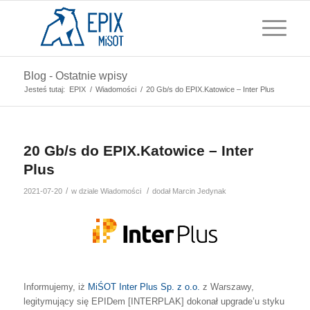
Blog - Ostatnie wpisy
Jesteś tutaj:
EPIX
/
Wiadomości
/
20 Gb/s do EPIX.Katowice – Inter Plus
20 Gb/s do EPIX.Katowice – Inter
Plus
/
/
2021-07-20
w dziale
Wiadomości
dodał
Marcin Jedynak
Informujemy, iż
MiŚOT
Inter Plus Sp. z o.o.
z Warszawy,
legitymujący się EPIDem [INTERPLAK] dokonał upgrade’u styku