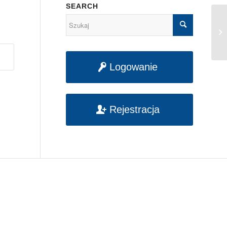
SEARCH
[K
20
Logowanie
Rejestracja