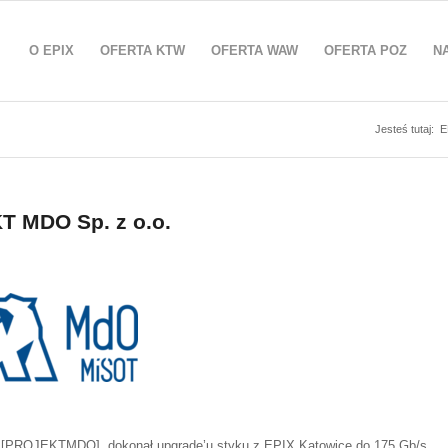
O EPIX
OFERTA KTW
OFERTA WAW
OFERTA POZ
N
Jesteś tutaj:
E
T MDO Sp. z o.o.
m [PROJEKTMDO], dokonał upgrade’u styku z EPIX.Katowice do 175 Gb/s.