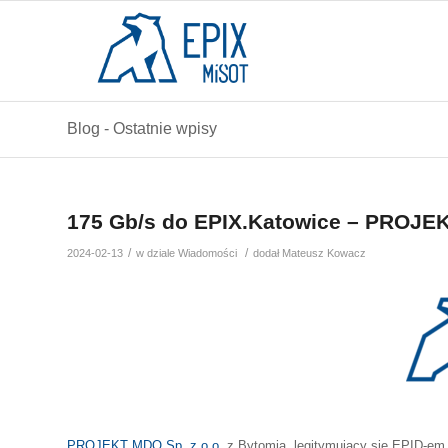
Blog - Ostatnie wpisy
175 Gb/s do EPIX.Katowice – PROJEK
/
/
2024-02-13
w dziale
Wiadomości
dodał
Mateusz Kowacz
PROJEKT MDO Sp. z o.o.
z Bytomia, legitymujący się EPID-e