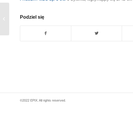
Podziel się
[KTW] Usterka routera GlobalMix
©2022 EPIX. All rights reserved.