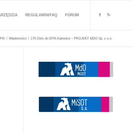
ARZĘDZIA
REGULAMIN/FAQ
FORUM
PIX
/
Wiadomości
/
175 Gb/s do EPIX.Katowice – PROJEKT MDO Sp. z o.o.