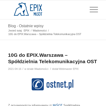
Blog - Ostatnie wpisy
Jesteś tutaj:
EPIX
/
Wiadomości
/
10G do EPIX.Warszawa – Spółdzielnia Telekomunikacyjna OST
10G do EPIX.Warszawa –
Spółdzielnia Telekomunikacyjna OST
/
/
2021-04-16
w dziale
Wiadomości
dodał
Webmaster EPIX
Z przyjemnością informujemy iż
MiŚOT
Spółdzielnia