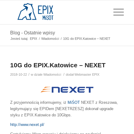
Blog - Ostatnie wpisy
Jesteś tutaj:
EPIX
/
Wiadomości
/
10G do EPIX.Katowice – NEXET
10G do EPIX.Katowice – NEXET
/
/
2018-10-22
w dziale
Wiadomości
dodał
Webmaster EPIX
Z przyjemnością informujemy, iż
MiŚOT
NEXET z Rzeszowa,
legitymujący się EPIDem [NEXETRZESZ] dokonał upgrade
styku z EPIX.Katowice do 10Gbps.
http://www.nexet.pl/