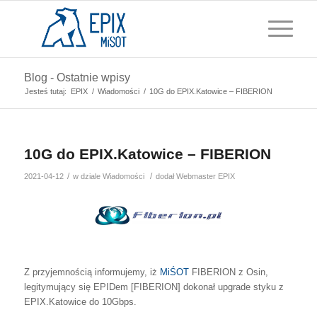
Blog - Ostatnie wpisy
Jesteś tutaj:
EPIX
/
Wiadomości
/
10G do EPIX.Katowice – FIBERION
10G do EPIX.Katowice – FIBERION
/
/
2021-04-12
w dziale
Wiadomości
dodał
Webmaster EPIX
Z przyjemnością informujemy, iż
MiŚOT
FIBERION z Osin,
legitymujący się EPIDem [FIBERION] dokonał upgrade styku z
EPIX.Katowice do 10Gbps.